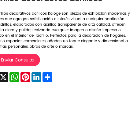
rillos decorativos acrílicos Kaloge son piezas de exhibición modernas y
les que agregan sofisticación e interés visual a cualquier habitación.
adrillos, elaborados con acrílico transparente de alta calidad, ofrecen
ta clara y pulida, realzando cualquier imagen o diseño impreso o
 en el interior del ladrillo. Perfectos para la decoración de hogares,
as o espacios comerciales, añaden un toque elegante y dimensional a
fías personales, obras de arte o marcas.
Enviar Consulta
acebook
X
WhatsApp
Pinterest
LinkedIn
Share